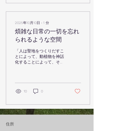
る場所。その思想は、私た
ちの日常にも深く重なりま
す。 ウィークエンドハウス
西湖は、そんな「風の谷」
2025年10月10日
∙
1
分
を、暮らしのスケールで体
煩雑な日常の一切を忘れ
験できる場所です。富士山
麓・西湖の森に佇むこの家
られるような空間
が大切にしているのは、絶
景・絶快、都市空間にはな
「人は聖地をつくりだすこ
い、疎空間という考え方で
とによって、動植物を神話
す。 絶景とは、ただ眺めが
化することによって、その
良いという意味ではありま
土地を自分のものにする。
せん。 窓の先に広がる湖や
つまり自分の住んでいる土
森、刻々と表情を変える空
地を霊的な意味の深い場所
や光。その風景が、意識せ
に変えるのである。 私たち
ずとも視界に入り、心を外
には、時間という壁が消え
10
0
へと開いてくれる状態を指
て奇跡が現れる神聖な場所
します。自然を「見に行
が必要だ。日常のさまつな
く」のではなく、自然が暮
一切を忘れるような空間、
らしの中に入り込んでくる
ないしは...
感覚です。 絶快は、極端な
快適さではなく、身体と環
住所
境が無理なく調和している