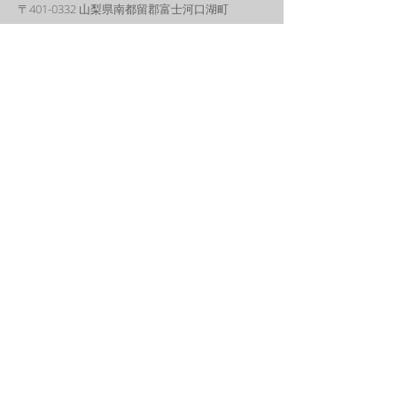
こと。 湖からの風が室内を
〒401-0332 山梨県南都留郡富士河口湖町
通り抜け、木の香りが残る
西湖3172 -1(キャビンA～E)
空気の中で深く呼吸ができ
る。オーバーツーリズムぎ
西湖1174-4（キャビンF＆G）
みの河口湖エリアの喧騒か
管理事務所
：ウィークエンドハウス西湖
ら適度な距離をおいた、自
然の力を活かした心地よさ
〒401-0332 山梨県南都留郡富士河口湖町西湖
が、思考と感覚を解きほぐ
1175-2
して...
メール
weekendhousesaiko@gmail.com
お問い合わせ