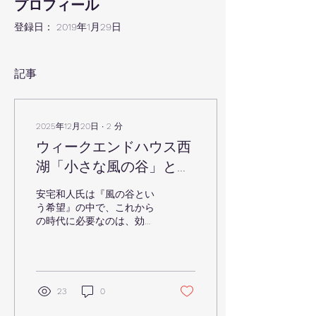
プロフィール
登録日： 2019年1月29日
記事
2025年12月20日
∙
2
分
ウィークエンドハウス西
湖「小さな風の谷」とい
う希望
安宅和人氏は『風の谷とい
う希望』の中で、これから
の時代に必要なのは、効率
や正解を追い求めることで
はなく、多様な風が通り、
ゆっくりと再生が起こる
「場」だと語っています。
外部の変化を遮断するので
23
0
はなく、受け止め、内側で
循環させ、新しい芽を育て