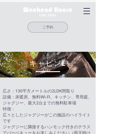
ご予約
キャビンE
広さ：130平方メートルの2LDK間取り
設備：床暖房、無料Wi-Fi、キッチン、専用庭、
ジャグジー、最大2台までの無料駐車場
特徴：
広々としたジャグジーがこの施設のハイライト
です
ジャグジーに隣接するハンモック付きのテラス
でバーベキューをお楽しみください（雨天時は