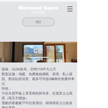
預訂
G艙
面積：3LDK格局，空間118平方公尺
配套設施：地暖、免費無線網路、廚房、私人庭
院、附浴缸的浴室、最多可停放2輛車的免費停車
位
特色：
可在木質甲板上享受烤肉與吊床，欣賞富士山美
景（雨天不開放）
寬敞的客廳窗戶可欣賞湖泊、樹海與富士山的多
層次景觀