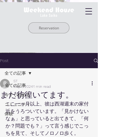
Reservation
Post
全ての記事
ST
全ての記事
May 1, 2024
1 min read
まだ彷徨いてます。
今すぐ始める
ここ一ヶ月以上、彼は西湖週末の家付
コミュニティ
近をうろついています。「見かけない
体験
なぁ」と思っていると出てきて、「何
か？問題でも？」って言う感じでこっ
ちを見て、そしてノロノロ歩く。