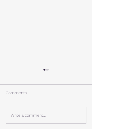
A棟から
小休止
西湖週末の家〈Weekend
年末年始の慌ただ
House〉A棟 晴れた日にはリ
ュールが終了。 
Comments
ビングから富士山を見る事が
掃除と片付けの日
できます。寒い冬は特によく
す。 明日、明後
見れます。 床暖房が効いた
しいとの予報。 西湖
Write a comment...
リビングで、薪ストーブで薪
どまで下がるだそ
を焚きお茶を飲みながらのん
に気をつけなけれ