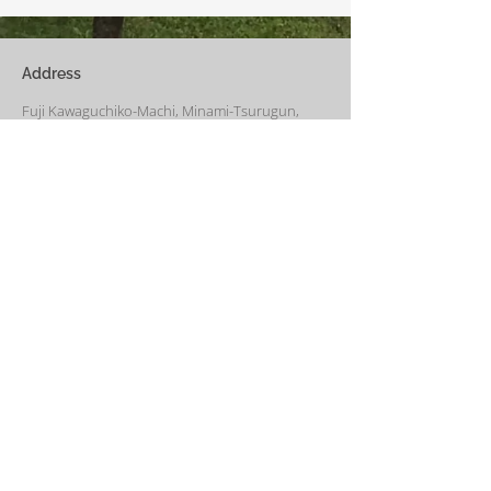
びり過ごす事ができます。寒
ん。
い冬でも快適です。
Address
Fuji Kawaguchiko-Machi, Minami-Tsurugun,
Yamanashi,
401-0332
Saiko3172 -1(Cabin A~E)
Saiko1174-3(​Cabin F&G)
Management Office
: Weekend House Saiko
1174-3, Saiko, Fuji Kawaguchiko-Machi, Minami-
Tsurugun, Yamanashi,
401-0332
Email
weekendhousesaiko@gmail.com