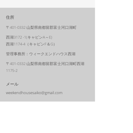
住所
〒401-0332 山梨県南都留郡富士河口湖町
西湖3172 -1(キャビンA～E)
西湖1174-4（キャビンF＆G）
管理事務所
：ウィークエンドハウス西湖
〒401-0332 山梨県南都留郡富士河口湖町西湖
1175-2
メール
weekendhousesaiko@gmail.com