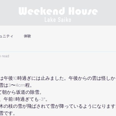
ュニティ
体験
n read
は午後10時過ぎには止みました。午後からの雲は怪し
雪は3〜4cm程。
て朝から坂道の除雪。
午前8時過ぎても-3°。
木の枝の雪が飛ばされて雪が降っているようになります
雪です。