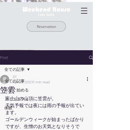
Reservation
Post
全ての記事
ST
全ての記事
Apr 29, 2023
1 min read
笠雲
今すぐ始める
富士山の山頂に笠雲が。
コミュニティ
天気予報では夜には雨の予報が出てい
体験
ます。
ゴールデンウィークが始まったばかり
ですが、生憎のお天気となりそうで