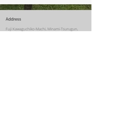
びり過ごす事ができます。寒
ん。
い冬でも快適です。
Address
Fuji Kawaguchiko-Machi, Minami-Tsurugun,
Yamanashi,
401-0332
Saiko3172 -1(Cabin A~E)
Saiko1174-3(​Cabin F&G)
Management Office
: Weekend House Saiko
1174-3, Saiko, Fuji Kawaguchiko-Machi, Minami-
Tsurugun, Yamanashi,
401-0332
Email
weekendhousesaiko@gmail.com