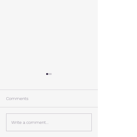
A棟から
小休止
西湖週末の家〈Weekend
年末年始の慌ただ
House〉A棟 晴れた日にはリ
ュールが終了。 
Comments
ビングから富士山を見る事が
掃除と片付けの日
できます。寒い冬は特によく
す。 明日、明後
見れます。 床暖房が効いた
しいとの予報。 西湖
Write a comment...
リビングで、薪ストーブで薪
どまで下がるだそ
を焚きお茶を飲みながらのん
に気をつけなけれ