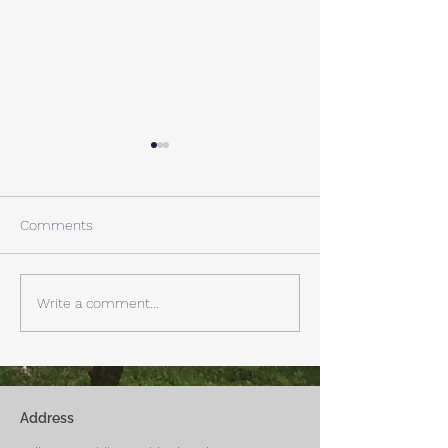
A棟から
小休止
西湖週末の家〈Weekend
年末年始の慌ただ
House〉A棟 晴れた日にはリ
ュールが終了。 
Comments
ビングから富士山を見る事が
掃除と片付けの日
できます。寒い冬は特によく
す。 明日、明後
見れます。 床暖房が効いた
しいとの予報。 西湖
Write a comment...
リビングで、薪ストーブで薪
どまで下がるだそ
を焚きお茶を飲みながらのん
に気をつけなけれ
びり過ごす事ができます。寒
ん。
い冬でも快適です。
Address