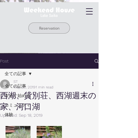
Reservation
Post
全ての記事
ST
全ての記事
May 20, 2019
1 min read
西湖、貸別荘、西湖週末の
今すぐ始める
家、河口湖
コミュニティ
体験
Updated:
Sep 18, 2019