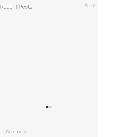
See All
Recent Posts
A棟から
小休止
西湖週末の家〈Weekend
年末年始の慌ただ
House〉A棟 晴れた日にはリ
ュールが終了。 
Comments