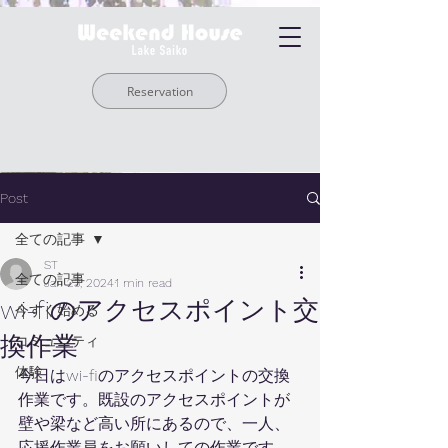
Reservation
Post
全ての記事
ST
全ての記事
Jan 23, 2024
1 min read
wi-fiのアクセスポイント交
今すぐ始める
換作業
コミュニティ
体験
今日はwi-fiのアクセスポイントの交換
作業です。既設のアクセスポイントが
壁や梁など高い所にあるので、一人、
応援作業員をお願いしての作業です。