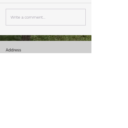
ビングから富士山を見る事が
掃除と片付けの日
できます。寒い冬は特によく
す。 明日、明後
見れます。 床暖房が効いた
しいとの予報。 西湖
Write a comment...
リビングで、薪ストーブで薪
どまで下がるだそ
を焚きお茶を飲みながらのん
に気をつけなけれ
びり過ごす事ができます。寒
ん。
い冬でも快適です。
Address
Fuji Kawaguchiko-Machi, Minami-Tsurugun,
Yamanashi,
401-0332
Saiko3172 -1(Cabin A~E)
Saiko1174-3(​Cabin F&G)
Management Office
: Weekend House Saiko
1174-3, Saiko, Fuji Kawaguchiko-Machi, Minami-
Tsurugun, Yamanashi,
401-0332
Email