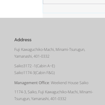
Address
Fuji Kawaguchiko-Machi, Minami-Tsurugun,
Yamanashi, 401-0332
Saiko3172 -1(Cabin A~E)
Saiko1174-3(​Cabin F&G)
Management Office
: Weekend House Saiko
1174-3, Saiko, Fuji Kawaguchiko-Machi, Minami-
Tsurugun, Yamanashi, 401-0332