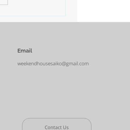
−10°ほどまで下がるだそう。
に気をつけなければなりませ
Email
weekendhousesaiko@gmail.com
Contact Us