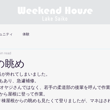
ュニティ
体験
in read
の眺め
具が外れてしまいました。
もあり、急遽補修。
のオヤジさんではなく、若手の柔道部の後輩を呼んで作
から屋根に登って作業。
F棟屋根からの眺めも見たくて登りましたが、マネはさ