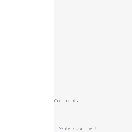
冬の日
Comments
今年の冬は、今のところ雪は少な
め。 しかし、例年より寒い日が
多くなっています。 静かな場
Write a comment...
所。 白い雪と青い空。