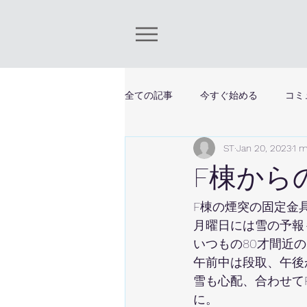
全ての記事
今すぐ始める
コミ
ST
Jan 20, 2023
1 m
F棟から
F棟の煙突の固定金
月曜日には雪の予報
いつもの80才間近
午前中は段取、午後
雪も心配、合わせて
に。