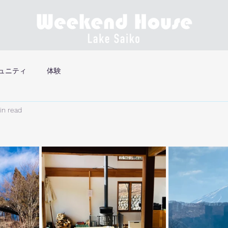
ュニティ
体験
in read