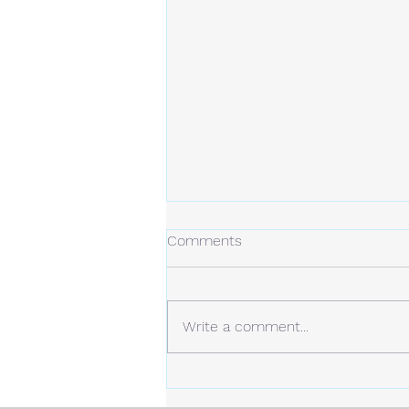
冬の日
Comments
今年の冬は、今のところ雪は少な
め。 しかし、例年より寒い日が
多くなっています。 静かな場
Write a comment...
所。 白い雪と青い空。