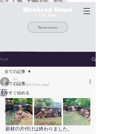
Reservation
Post
全ての記事
ST
全ての記事
Jul 8, 2024
1 min read
薪
今すぐ始める
コミュニティ
体験
薪材の片付けは終わりました。