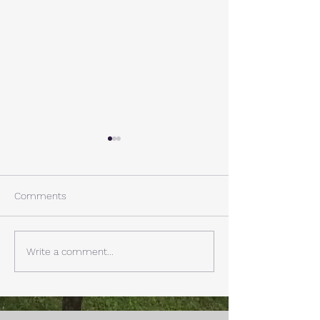
A棟から
小休止
西湖週末の家〈Weekend
年末年始の慌ただ
House〉A棟 晴れた日にはリ
ュールが終了。 
Comments
ビングから富士山を見る事が
掃除と片付けの日
できます。寒い冬は特によく
す。 明日、明後
見れます。 床暖房が効いた
しいとの予報。 西湖
Write a comment...
リビングで、薪ストーブで薪
どまで下がるだそ
を焚きお茶を飲みながらのん
に気をつけなけれ
びり過ごす事ができます。寒
ん。
い冬でも快適です。