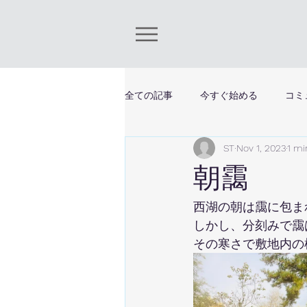
全ての記事
今すぐ始める
コミ
ST
Nov 1, 2023
1 mi
朝靄
西湖の朝は靄に包ま
しかし、分刻みで靄
その寒さで敷地内の