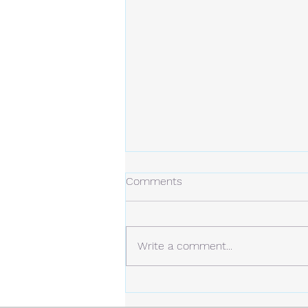
冬の日
Comments
今年の冬は、今のところ雪は少な
め。 しかし、例年より寒い日が
多くなっています。 静かな場
Write a comment...
所。 白い雪と青い空。