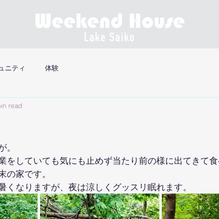
ュニティ
体験
in read
が。
業をしていても気にも止めず当たり前の様に出てきて食
末の家です。
暑くなりますが、夜は涼しくグッスリ眠れます。