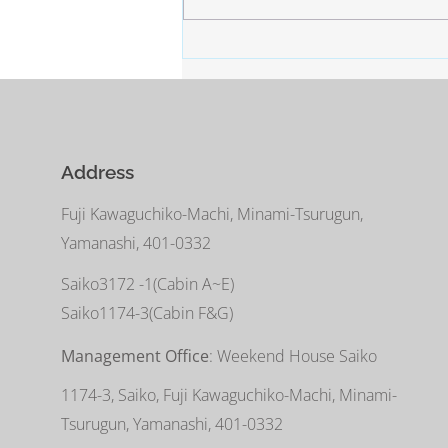
所。 白い雪と青い空。
Address
Fuji Kawaguchiko-Machi, Minami-Tsurugun,
Yamanashi, 401-0332
Saiko3172 -1(Cabin A~E)
Saiko1174-3(​Cabin F&G)
Management Office
: Weekend House Saiko
1174-3, Saiko, Fuji Kawaguchiko-Machi, Minami-
Tsurugun, Yamanashi, 401-0332