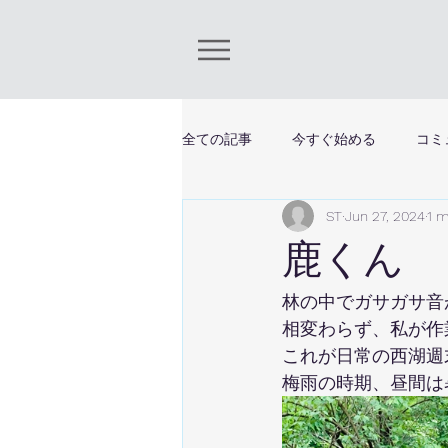
全ての記事
今すぐ始める
コミ
ST
Jun 27, 2024
1 m
鹿くん
林の中でガサガサ音
相変わらず、私が作
これが日常の西湖週
梅雨の時期、昼間は