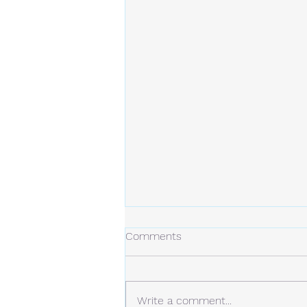
冬の日
Comments
今年の冬は、今のところ雪は少な
め。 しかし、例年より寒い日が
多くなっています。 静かな場
Write a comment...