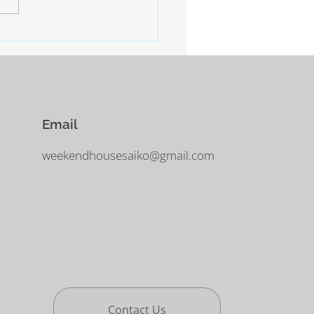
は寒さ厳しいとの予報。 西
−10°ほどまで下がるだそう。
に気をつけなければなりませ
Email
weekendhousesaiko@gmail.com
Contact Us