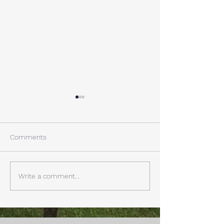
A棟から
小休止
西湖週末の家〈Weekend
年末年始の慌ただ
House〉A棟 晴れた日にはリ
ュールが終了。 
Comments
ビングから富士山を見る事が
掃除と片付けの日
できます。寒い冬は特によく
す。 明日、明後
見れます。 床暖房が効いた
しいとの予報。 西湖
Write a comment...
リビングで、薪ストーブで薪
どまで下がるだそ
を焚きお茶を飲みながらのん
に気をつけなけれ
びり過ごす事ができます。寒
ん。
い冬でも快適です。