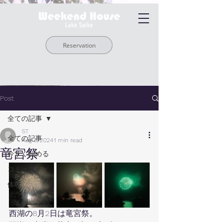
Reservation
Post
全ての記事
ST
全ての記事
Aug 3, 2024
1 min read
竜宮祭
今すぐ始める
コミュニティ
体験
西湖の8月2日は竜宮祭。