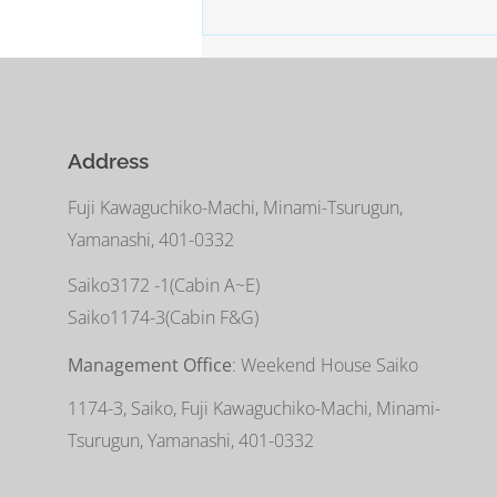
Address
Fuji Kawaguchiko-Machi, Minami-Tsurugun,
Yamanashi, 401-0332
Saiko3172 -1(Cabin A~E)
Saiko1174-3(​Cabin F&G)
Management Office
: Weekend House Saiko
1174-3, Saiko, Fuji Kawaguchiko-Machi, Minami-
Tsurugun, Yamanashi, 401-0332