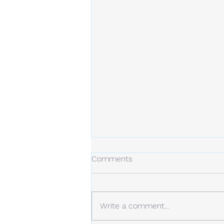
冬の日
Comments
今年の冬は、今のところ雪は少な
め。 しかし、例年より寒い日が
多くなっています。 静かな場
Write a comment...
所。 白い雪と青い空。