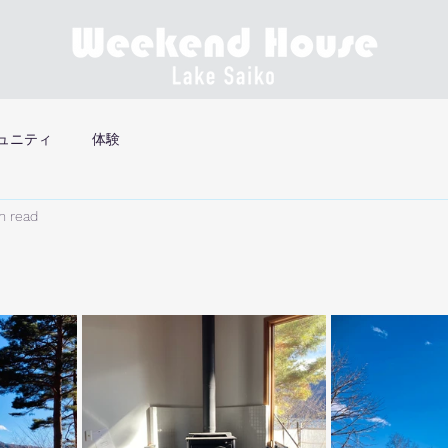
ュニティ
体験
n read