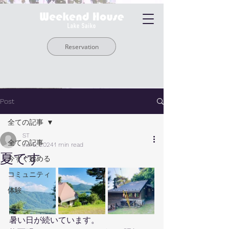
Reservation
Post
全ての記事
ST
全ての記事
Jul 5, 2024
1 min read
夏です
今すぐ始める
コミュニティ
体験
暑い日が続いています。