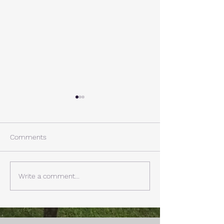
A棟から
小休止
西湖週末の家〈Weekend
年末年始の慌ただ
House〉A棟 晴れた日にはリ
ュールが終了。 
Comments
ビングから富士山を見る事が
掃除と片付けの日
できます。寒い冬は特によく
す。 明日、明後
見れます。 床暖房が効いた
しいとの予報。 西湖
Write a comment...
リビングで、薪ストーブで薪
どまで下がるだそ
を焚きお茶を飲みながらのん
に気をつけなけれ
びり過ごす事ができます。寒
ん。
い冬でも快適です。