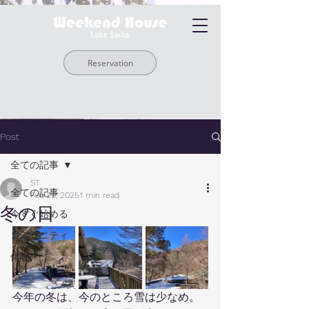
Reservation
Post
全ての記事
ST
全ての記事
Feb 23, 2025
1 min read
冬の日
今すぐ始める
コミュニティ
体験
今年の冬は、今のところ雪は少なめ。