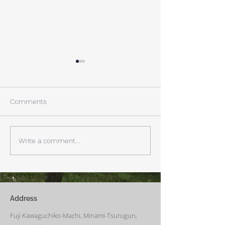
小休止
あけましておめ
ざいます
年末年始の慌ただしいスケジ
ュールが終了。 しばらくは
あけましておめで
Comments
掃除と片付けの日となりま
ます 本年もどう
す。 明日、明後日は寒さ厳
お願い申し上げます
しいとの予報。 西湖は−10°ほ
が始まりました。
Write a comment...
どまで下がるだそう。 体調
まりに相応しい景
に気をつけなければなりませ
りました。今年も
ん。
様のご利用をお待
ます。
Address
Fuji Kawaguchiko-Machi, Minami-Tsurugun,