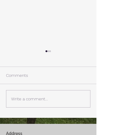
A棟から
小休止
西湖週末の家〈Weekend
年末年始の慌ただ
House〉A棟 晴れた日にはリ
ュールが終了。 
Comments
ビングから富士山を見る事が
掃除と片付けの日
できます。寒い冬は特によく
す。 明日、明後
見れます。 床暖房が効いた
しいとの予報。 西湖
Write a comment...
リビングで、薪ストーブで薪
どまで下がるだそ
を焚きお茶を飲みながらのん
に気をつけなけれ
びり過ごす事ができます。寒
ん。
い冬でも快適です。
Address