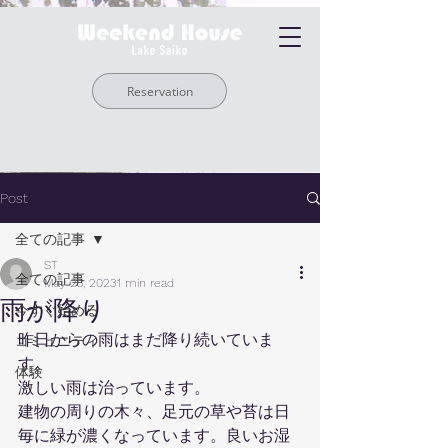
Reservation
Post
全ての記事
ST
全ての記事
May 23, 2023
1 min read
雨が降り
今すぐ始める
昨日からの雨はまだ降り続いていま
コミュニティ
す。
体験
激しい雨は治っています。
建物の周りの木々、足元の草や苔は日
毎に緑が濃くなっています。良いお湿