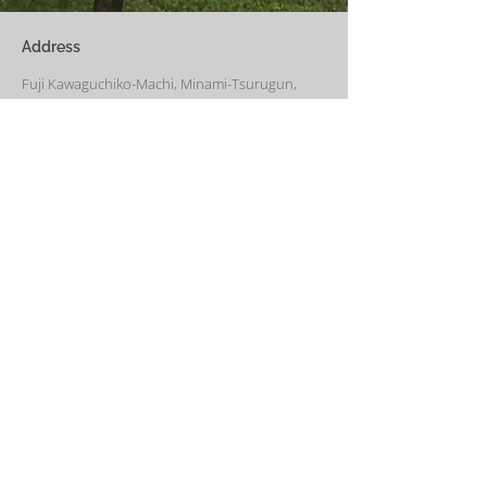
い冬でも快適です。
Address
Fuji Kawaguchiko-Machi, Minami-Tsurugun,
Yamanashi,
401-0332
Saiko3172 -1(Cabin A~E)
Saiko1174-3(​Cabin F&G)
Management Office
: Weekend House Saiko
1174-3, Saiko, Fuji Kawaguchiko-Machi, Minami-
Tsurugun, Yamanashi,
401-0332
Email
weekendhousesaiko@gmail.com