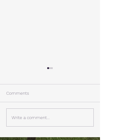
A棟から
小休止
西湖週末の家〈Weekend
年末年始の慌ただ
House〉A棟 晴れた日にはリ
ュールが終了。 
Comments
ビングから富士山を見る事が
掃除と片付けの日
できます。寒い冬は特によく
す。 明日、明後
見れます。 床暖房が効いた
しいとの予報。 西湖
Write a comment...
リビングで、薪ストーブで薪
どまで下がるだそ
を焚きお茶を飲みながらのん
に気をつけなけれ
びり過ごす事ができます。寒
ん。