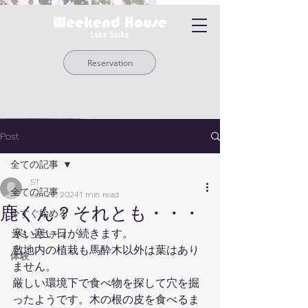
Reservation
Post
全ての記事
ST
全ての記事
Jan 26, 2024
1 min read
鹿くん？それとも・・・
今すぐ始める
寒い寒い日が続きます。
コミュニティ
敷地内の植栽も馬酔木以外は葉はあり
体験
ません。
厳しい環境下で食べ物を探して穴を掘
ったようです。木の根の皮を食べるま