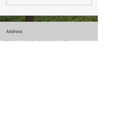
リビングで、薪ストーブで薪
どまで下がるだそ
を焚きお茶を飲みながらのん
に気をつけなけれ
びり過ごす事ができます。寒
ん。
い冬でも快適です。
Address
Fuji Kawaguchiko-Machi, Minami-Tsurugun,
Yamanashi,
401-0332
Saiko3172 -1(Cabin A~E)
Saiko1174-3(​Cabin F&G)
Management Office
: Weekend House Saiko
1174-3, Saiko, Fuji Kawaguchiko-Machi, Minami-
Tsurugun, Yamanashi,
401-0332
Email
weekendhousesaiko@gmail.com