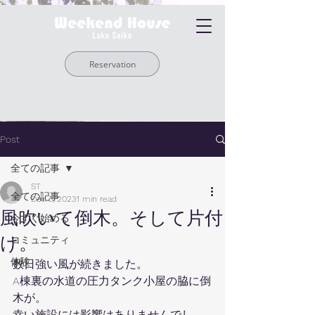
Reservation
Post
全ての記事
ST
全ての記事
Dec 3, 2023
1 min read
風吹いて倒木。そして片付
今すぐ始める
け。
コミュニティ
体験
数日強い風が続きました。
A棟裏の水道の圧力タンク小屋の脇に倒
木が。
幸い施設には影響はありませんでし