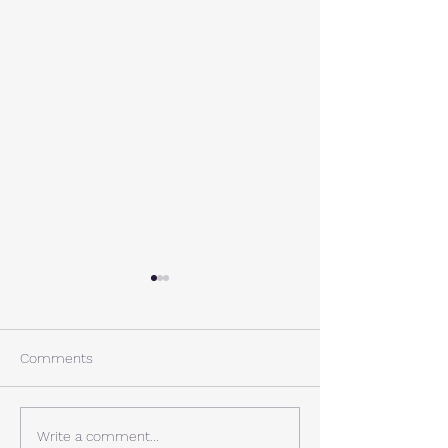
A棟から
小休止
西湖週末の家〈Weekend
年末年始の慌ただ
House〉A棟 晴れた日にはリ
ュールが終了。 
Comments
ビングから富士山を見る事が
掃除と片付けの日
できます。寒い冬は特によく
す。 明日、明後
見れます。 床暖房が効いた
しいとの予報。 西湖
Write a comment...