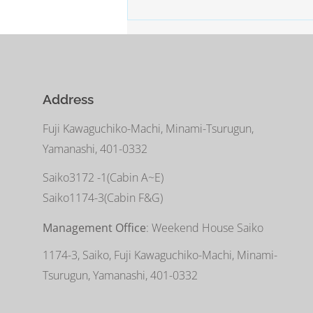
Address
Fuji Kawaguchiko-Machi, Minami-Tsurugun,
Yamanashi, 401-0332
Saiko3172 -1(Cabin A~E)
Saiko1174-3(​Cabin F&G)
Management Office
: Weekend House Saiko
1174-3, Saiko, Fuji Kawaguchiko-Machi, Minami-
Tsurugun, Yamanashi, 401-0332