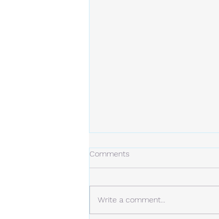
冬の日
Comments
今年の冬は、今のところ雪は少な
め。 しかし、例年より寒い日が
多くなっています。 静かな場
Write a comment...
所。 白い雪と青い空。