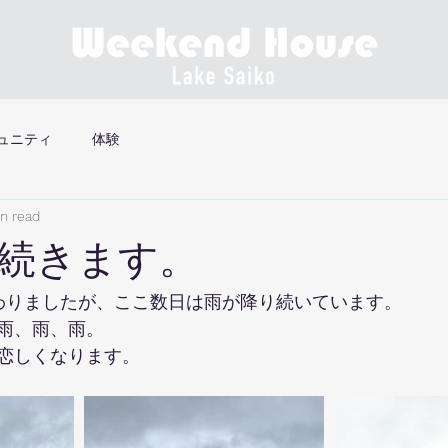
ュニティ
体験
in read
続きます。
わりましたが、ここ数日は雨が降り続いています。
雨、雨、雨。
恋しくなります。