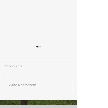
A棟から
小休止
西湖週末の家〈Weekend
年末年始の慌ただ
House〉A棟 晴れた日にはリ
ュールが終了。 
Comments
ビングから富士山を見る事が
掃除と片付けの日
できます。寒い冬は特によく
す。 明日、明後
見れます。 床暖房が効いた
しいとの予報。 西湖
Write a comment...
リビングで、薪ストーブで薪
どまで下がるだそ
を焚きお茶を飲みながらのん
に気をつけなけれ
びり過ごす事ができます。寒
ん。
い冬でも快適です。