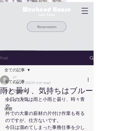
Reservation
Post
全ての記事
ST
全ての記事
Aug 23, 2023
1 min read
雨と曇り、気持ちはブルー
今すぐ始める
今日の天気は雨と小雨と曇り、時々青
コミュニティ
空。
体験
外での大量の薪材の片付け作業も有る
のですが、仕方ないです。
今日は溜めてしまった事務仕事を少し