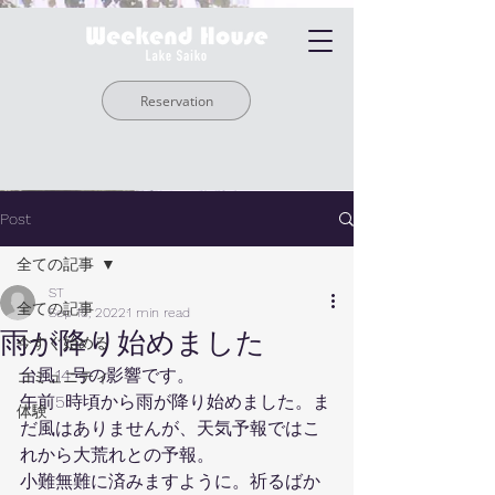
Reservation
Post
全ての記事
ST
全ての記事
Sep 18, 2022
1 min read
雨が降り始めました
今すぐ始める
台風14号の影響です。
コミュニティ
午前5時頃から雨が降り始めました。ま
体験
だ風はありませんが、天気予報ではこ
れから大荒れとの予報。
小難無難に済みますように。祈るばか