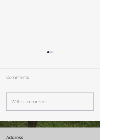
A棟から
小休止
西湖週末の家〈Weekend
年末年始の慌ただ
House〉A棟 晴れた日にはリ
ュールが終了。 
Comments
ビングから富士山を見る事が
掃除と片付けの日
できます。寒い冬は特によく
す。 明日、明後
見れます。 床暖房が効いた
しいとの予報。 西湖
Write a comment...
リビングで、薪ストーブで薪
どまで下がるだそ
を焚きお茶を飲みながらのん
に気をつけなけれ
びり過ごす事ができます。寒
ん。
い冬でも快適です。
Address