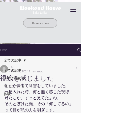
Reservation
Post
全ての記事
ST
全ての記事
Feb 10, 2024
1 min read
視線を感じました
今すぐ始める
朝から夢中て除雪をしていました。
コミュニティ
一息入れた時、何と無く感じた視線。
体験
君たちか。ずっと見てたよね。
そのとぼけた顔、その「何してるの」
って目が私の力を削ぎます。