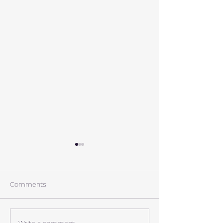
A棟から
小休止
西湖週末の家〈Weekend
年末年始の慌ただ
House〉A棟 晴れた日にはリ
ュールが終了。 
Comments
ビングから富士山を見る事が
掃除と片付けの日
できます。寒い冬は特によく
す。 明日、明後
見れます。 床暖房が効いた
しいとの予報。 西湖
Write a comment...