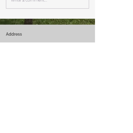
リビングで、薪ストーブで薪
どまで下がるだそ
を焚きお茶を飲みながらのん
に気をつけなけれ
びり過ごす事ができます。寒
ん。
い冬でも快適です。
Address
Fuji Kawaguchiko-Machi, Minami-Tsurugun,
Yamanashi,
401-0332
Saiko3172 -1(Cabin A~E)
Saiko1174-3(​Cabin F&G)
Management Office
: Weekend House Saiko
1174-3, Saiko, Fuji Kawaguchiko-Machi, Minami-
Tsurugun, Yamanashi,
401-0332
Email
weekendhousesaiko@gmail.com