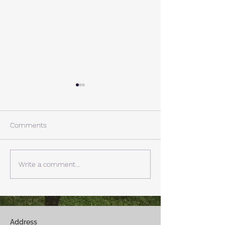
A棟から
小休止
西湖週末の家〈Weekend
年末年始の慌ただ
House〉A棟 晴れた日にはリ
ュールが終了。 
Comments
ビングから富士山を見る事が
掃除と片付けの日
できます。寒い冬は特によく
す。 明日、明後
見れます。 床暖房が効いた
しいとの予報。 西湖
Write a comment...
リビングで、薪ストーブで薪
どまで下がるだそ
を焚きお茶を飲みながらのん
に気をつけなけれ
びり過ごす事ができます。寒
ん。
い冬でも快適です。
Address