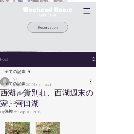
Reservation
Post
全ての記事
ST
全ての記事
May 19, 2019
1 min read
西湖、貸別荘、西湖週末の
今すぐ始める
家、河口湖
コミュニティ
体験
Updated:
Sep 18, 2019