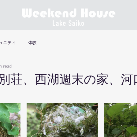
ュニティ
体験
n read
別荘、西湖週末の家、河