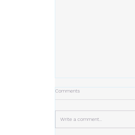
冬の日
Comments
今年の冬は、今のところ雪は少な
め。 しかし、例年より寒い日が
多くなっています。 静かな場
Write a comment...
所。 白い雪と青い空。