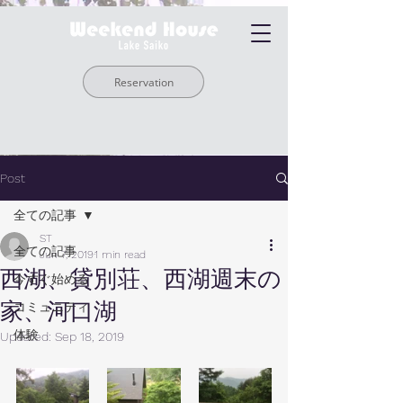
Reservation
Post
全ての記事
ST
全ての記事
Jun 7, 2019
1 min read
西湖、貸別荘、西湖週末の
今すぐ始める
家、河口湖
コミュニティ
体験
Updated:
Sep 18, 2019