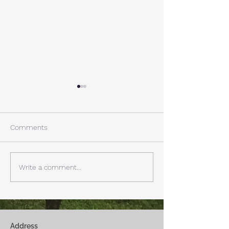
A棟から
小休止
西湖週末の家〈Weekend
年末年始の慌ただ
House〉A棟 晴れた日にはリ
ュールが終了。 
Comments
ビングから富士山を見る事が
掃除と片付けの日
できます。寒い冬は特によく
す。 明日、明後
見れます。 床暖房が効いた
しいとの予報。 西湖
Write a comment...
リビングで、薪ストーブで薪
どまで下がるだそ
を焚きお茶を飲みながらのん
に気をつけなけれ
びり過ごす事ができます。寒
ん。
い冬でも快適です。
Address