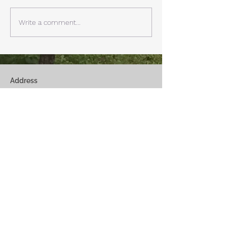
できます。寒い冬は特によく
す。 明日、明後
見れます。 床暖房が効いた
しいとの予報。 西湖
Write a comment...
リビングで、薪ストーブで薪
どまで下がるだそ
を焚きお茶を飲みながらのん
に気をつけなけれ
びり過ごす事ができます。寒
ん。
い冬でも快適です。
Address
Fuji Kawaguchiko-Machi, Minami-Tsurugun,
Yamanashi,
401-0332
Saiko3172 -1(Cabin A~E)
Saiko1174-3(​Cabin F&G)
Management Office
: Weekend House Saiko
1174-3, Saiko, Fuji Kawaguchiko-Machi, Minami-
Tsurugun, Yamanashi,
401-0332
Email
weekendhousesaiko@gmail.com