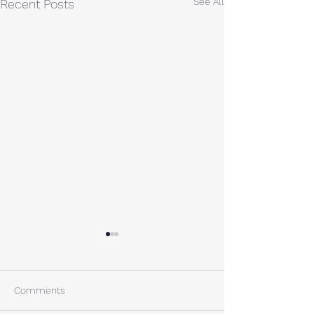
See All
Recent Posts
A棟から
小休止
西湖週末の家〈Weekend
年末年始の慌ただ
House〉A棟 晴れた日にはリ
ュールが終了。 
Comments
ビングから富士山を見る事が
掃除と片付けの日