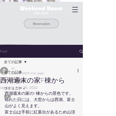
Reservation
Post
全ての記事
ST
全ての記事
Jan 19, 2021
1 min read
西湖週末の家F棟から
今すぐ始める
Updated:
Nov 25, 2022
コミュニティ
西湖週末の家のF棟からの景色です。
体験
晴れた日には、大窓からは西湖、富士
山がよく見えます。
富士山は手前に紅葉台があるため山頂