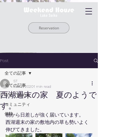
Reservation
Post
全ての記事
ST
全ての記事
Jun 2, 2020
1 min read
西湖週末の家 夏のようで
今すぐ始める
す。
コミュニティ
体験
朝から日差しが強く届いています。
西湖週末の家の敷地内の草も勢いよく
伸びてきました。