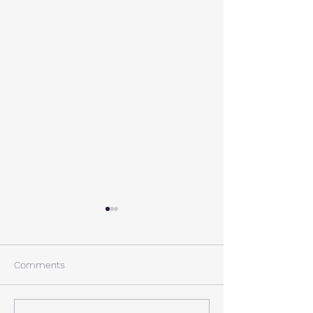
A棟から
小休止
西湖週末の家〈Weekend
年末年始の慌ただ
House〉A棟 晴れた日にはリ
ュールが終了。 
Comments
ビングから富士山を見る事が
掃除と片付けの日
できます。寒い冬は特によく
す。 明日、明後