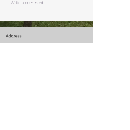
見れます。 床暖房が効いた
しいとの予報。 西湖
Write a comment...
リビングで、薪ストーブで薪
どまで下がるだそ
を焚きお茶を飲みながらのん
に気をつけなけれ
びり過ごす事ができます。寒
ん。
い冬でも快適です。
Address
Fuji Kawaguchiko-Machi, Minami-Tsurugun,
Yamanashi,
401-0332
Saiko3172 -1(Cabin A~E)
Saiko1174-3(​Cabin F&G)
Management Office
: Weekend House Saiko
1174-3, Saiko, Fuji Kawaguchiko-Machi, Minami-
Tsurugun, Yamanashi,
401-0332
Email
weekendhousesaiko@gmail.com