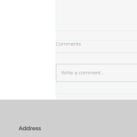
冬の日
Comments
今年の冬は、今のところ雪は少な
め。 しかし、例年より寒い日が
多くなっています。 静かな場
Write a comment...
所。 白い雪と青い空。
Address