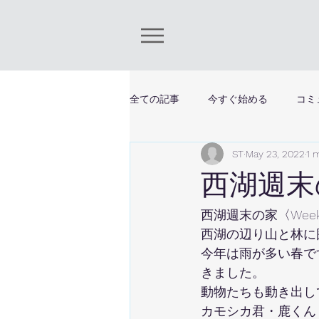
全ての記事
今すぐ始める
コミ
ST
May 23, 2022
1 
西湖週末
西湖週末の家〈Weeke
西湖の辺り山と林に
今年は雨が多い春で
きました。
動物たちも動き出し
カモシカ君・鹿くん