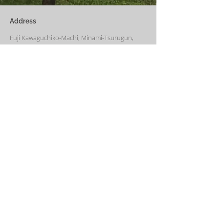
い冬でも快適です。
Address
Fuji Kawaguchiko-Machi, Minami-Tsurugun,
Yamanashi,
401-0332
Saiko3172 -1(Cabin A~E)
Saiko1174-3(​Cabin F&G)
Management Office
: Weekend House Saiko
1174-3, Saiko, Fuji Kawaguchiko-Machi, Minami-
Tsurugun, Yamanashi,
401-0332
Email
weekendhousesaiko@gmail.com