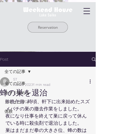
Reservation
Post
全ての記事
ST
全ての記事
Jul 30, 2023
1 min read
蜂の巣を退治
今すぐ始める
昨晩午前0時頃、軒下に出来始めたスズ
コミュニティ
メバチの巣の撤去作業をしました。
体験
夜になり仕事を終えて巣に戻って休ん
でいる時に殺虫剤で退治しました。
巣はまだまだ拳の大きさ位、蜂の数は