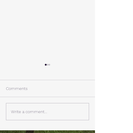
A棟から
小休止
西湖週末の家〈Weekend
年末年始の慌ただ
House〉A棟 晴れた日にはリ
ュールが終了。 
Comments
ビングから富士山を見る事が
掃除と片付けの日
できます。寒い冬は特によく
す。 明日、明後
見れます。 床暖房が効いた
しいとの予報。 西湖
Write a comment...
リビングで、薪ストーブで薪
どまで下がるだそ
を焚きお茶を飲みながらのん
に気をつけなけれ
びり過ごす事ができます。寒
ん。