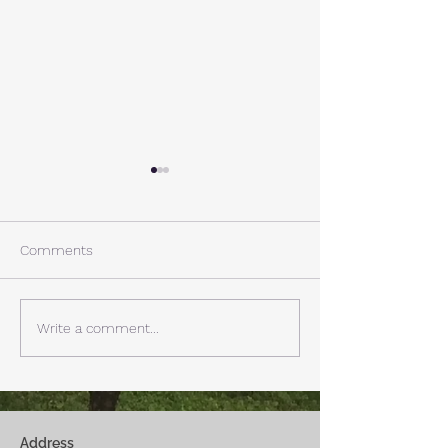
A棟から
小休止
西湖週末の家〈Weekend
年末年始の慌ただ
House〉A棟 晴れた日にはリ
ュールが終了。 
Comments
ビングから富士山を見る事が
掃除と片付けの日
できます。寒い冬は特によく
す。 明日、明後
見れます。 床暖房が効いた
しいとの予報。 西湖
Write a comment...
リビングで、薪ストーブで薪
どまで下がるだそ
を焚きお茶を飲みながらのん
に気をつけなけれ
びり過ごす事ができます。寒
ん。
い冬でも快適です。
Address