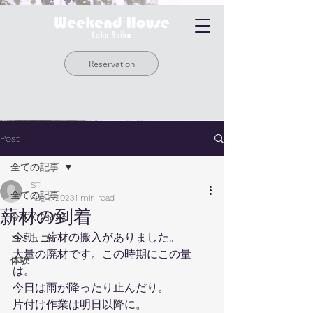
Reservation
Post
全ての記事
ST
全ての記事
Aug 7, 2023
1 min read
薪材の到着
今すぐ始める
今朝、薪材の搬入がありました。
コミュニティ
大量の廃材です。この時期にこの量
体験
は。
今日は雨が降ったり止んだり。
片付け作業は明日以降に。