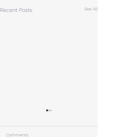
See All
Recent Posts
A棟から
小休止
西湖週末の家〈Weekend
年末年始の慌ただ
House〉A棟 晴れた日にはリ
ュールが終了。 
Comments