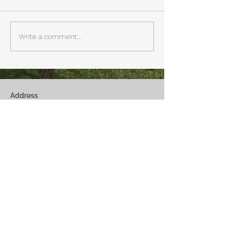
ビングから富士山を見る事が
掃除と片付けの日
できます。寒い冬は特によく
す。 明日、明後
見れます。 床暖房が効いた
しいとの予報。 西湖
Write a comment...
リビングで、薪ストーブで薪
どまで下がるだそ
を焚きお茶を飲みながらのん
に気をつけなけれ
びり過ごす事ができます。寒
ん。
い冬でも快適です。
Address
Fuji Kawaguchiko-Machi, Minami-Tsurugun,
Yamanashi,
401-0332
Saiko3172 -1(Cabin A~E)
Saiko1174-3(​Cabin F&G)
Management Office
: Weekend House Saiko
1174-3, Saiko, Fuji Kawaguchiko-Machi, Minami-
Tsurugun, Yamanashi,
401-0332
Email