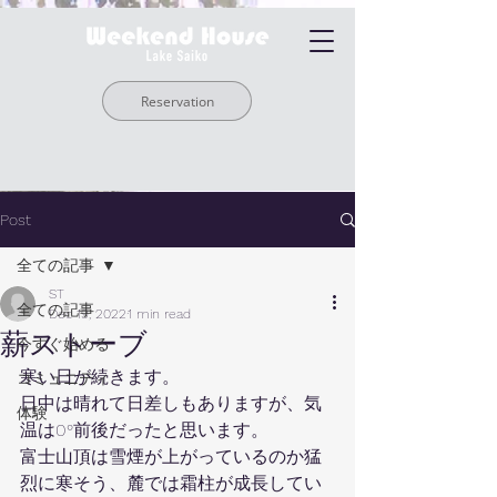
Reservation
Post
全ての記事
ST
全ての記事
Dec 19, 2022
1 min read
薪ストーブ
今すぐ始める
寒い日が続きます。
コミュニティ
日中は晴れて日差しもありますが、気
体験
温は0°前後だったと思います。
富士山頂は雪煙が上がっているのか猛
烈に寒そう、麓では霜柱が成長してい