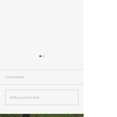
A棟から
小休止
西湖週末の家〈Weekend
年末年始の慌ただ
House〉A棟 晴れた日にはリ
ュールが終了。 
Comments
ビングから富士山を見る事が
掃除と片付けの日
できます。寒い冬は特によく
す。 明日、明後
見れます。 床暖房が効いた
しいとの予報。 西湖
Write a comment...
リビングで、薪ストーブで薪
どまで下がるだそ
を焚きお茶を飲みながらのん
に気をつけなけれ
びり過ごす事ができます。寒
ん。