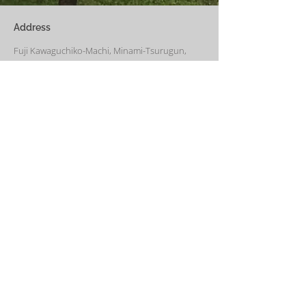
い冬でも快適です。
Address
Fuji Kawaguchiko-Machi, Minami-Tsurugun,
Yamanashi,
401-0332
Saiko3172 -1(Cabin A~E)
Saiko1174-3(​Cabin F&G)
Management Office
: Weekend House Saiko
1174-3, Saiko, Fuji Kawaguchiko-Machi, Minami-
Tsurugun, Yamanashi,
401-0332
Email
weekendhousesaiko@gmail.com