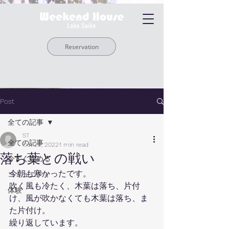
Reservation
Post
全ての記事
ST
全ての記事
Oct 26, 2022
1 min read
落ち葉との戦い
今すぐ始める
今朝も寒かったです。
コミュニティ
吹く風も冷たく、木葉は落ち、片付
体験
け、風が吹かなくても木葉は落ち、ま
た片付け。
繰り返しています。