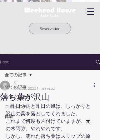
Reservation
Post
全ての記事
ST
全ての記事
Nov 25, 2022
1 min read
落ち葉が沢山
今すぐ始める
一昨日の雨と昨日の風は、しっかりと
コミュニティ
沢山の葉を落としてくれました。
体験
これまで何度も片付けていますが、元
の木阿弥。やれやれです。
しかし、濡れた落ち葉はスリップの原