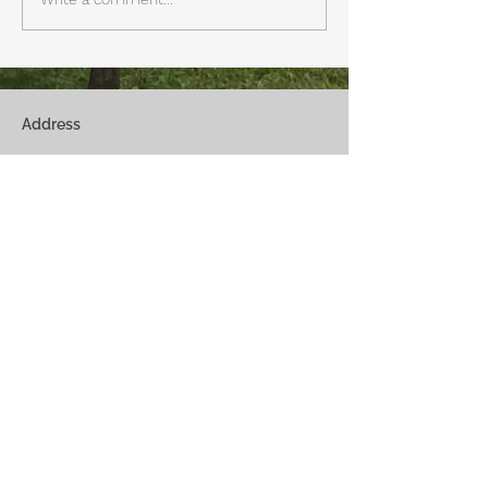
リビングで、薪ストーブで薪
どまで下がるだそ
を焚きお茶を飲みながらのん
に気をつけなけれ
びり過ごす事ができます。寒
ん。
い冬でも快適です。
Address
Fuji Kawaguchiko-Machi, Minami-Tsurugun,
Yamanashi,
401-0332
Saiko3172 -1(Cabin A~E)
Saiko1174-3(​Cabin F&G)
Management Office
: Weekend House Saiko
1174-3, Saiko, Fuji Kawaguchiko-Machi, Minami-
Tsurugun, Yamanashi,
401-0332
Email
weekendhousesaiko@gmail.com