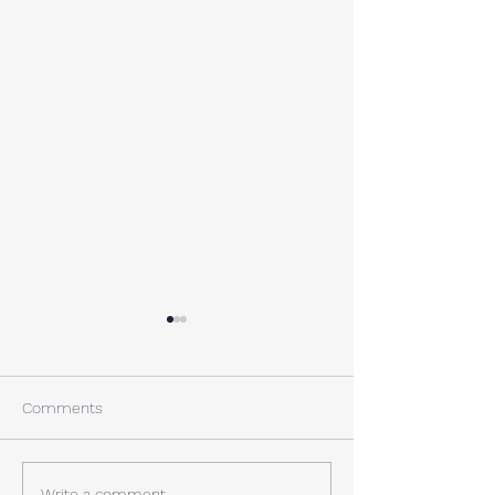
A棟から
小休止
西湖週末の家〈Weekend
年末年始の慌ただ
House〉A棟 晴れた日にはリ
ュールが終了。 
Comments
ビングから富士山を見る事が
掃除と片付けの日
できます。寒い冬は特によく
す。 明日、明後
見れます。 床暖房が効いた
しいとの予報。 西湖
Write a comment...