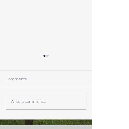
A棟から
小休止
西湖週末の家〈Weekend
年末年始の慌ただ
House〉A棟 晴れた日にはリ
ュールが終了。 
Comments
ビングから富士山を見る事が
掃除と片付けの日
できます。寒い冬は特によく
す。 明日、明後
見れます。 床暖房が効いた
しいとの予報。 西湖
Write a comment...
リビングで、薪ストーブで薪
どまで下がるだそ
を焚きお茶を飲みながらのん
に気をつけなけれ
びり過ごす事ができます。寒
ん。
い冬でも快適です。