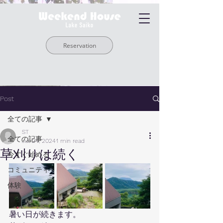
Reservation
Post
全ての記事
ST
全ての記事
Jul 24, 2024
1 min read
草刈りは続く
今すぐ始める
コミュニティ
体験
暑い日が続きます。