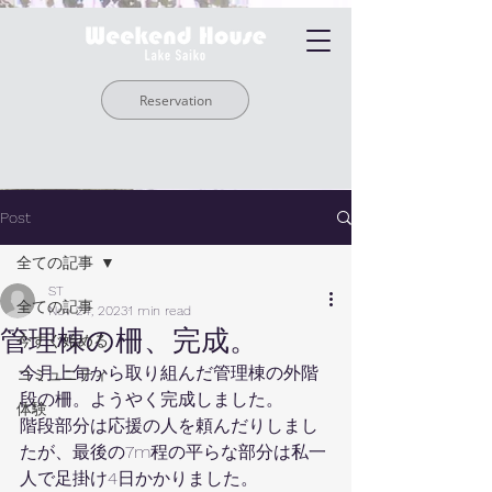
Reservation
Post
全ての記事
ST
全ての記事
Nov 24, 2023
1 min read
管理棟の柵、完成。
今すぐ始める
今月上旬から取り組んだ管理棟の外階
コミュニティ
段の柵。ようやく完成しました。
体験
階段部分は応援の人を頼んだりしまし
たが、最後の7m程の平らな部分は私一
人で足掛け4日かかりました。