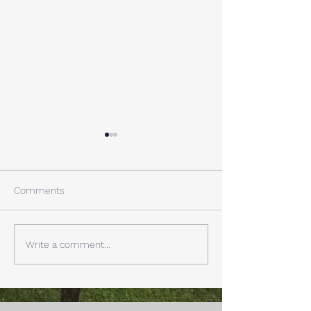
A棟から
小休止
西湖週末の家〈Weekend
年末年始の慌ただ
House〉A棟 晴れた日にはリ
ュールが終了。 
Comments
ビングから富士山を見る事が
掃除と片付けの日
できます。寒い冬は特によく
す。 明日、明後
見れます。 床暖房が効いた
しいとの予報。 西湖
Write a comment...
リビングで、薪ストーブで薪
どまで下がるだそ
を焚きお茶を飲みながらのん
に気をつけなけれ
びり過ごす事ができます。寒
ん。
い冬でも快適です。