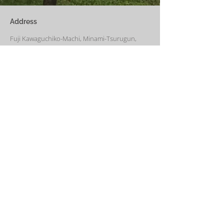
い冬でも快適です。
Address
Fuji Kawaguchiko-Machi, Minami-Tsurugun,
Yamanashi,
401-0332
Saiko3172 -1(Cabin A~E)
Saiko1174-3(​Cabin F&G)
Management Office
: Weekend House Saiko
1174-3, Saiko, Fuji Kawaguchiko-Machi, Minami-
Tsurugun, Yamanashi,
401-0332
Email
weekendhousesaiko@gmail.com