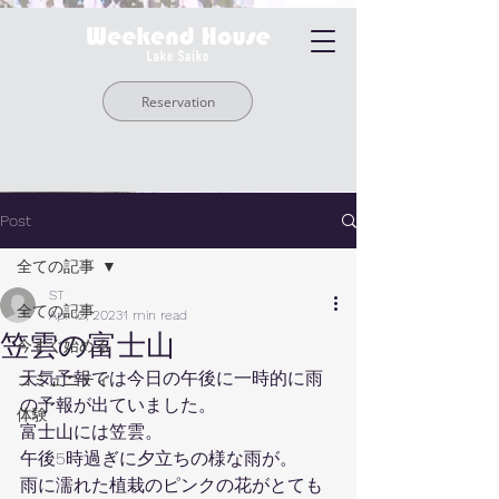
Reservation
Post
全ての記事
ST
全ての記事
Apr 12, 2023
1 min read
笠雲の富士山
今すぐ始める
天気予報では今日の午後に一時的に雨
コミュニティ
の予報が出ていました。
体験
富士山には笠雲。
午後5時過ぎに夕立ちの様な雨が。
雨に濡れた植栽のピンクの花がとても