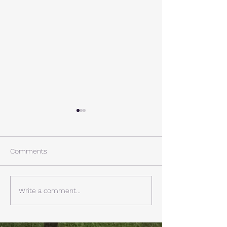
A棟から
小休止
西湖週末の家〈Weekend
年末年始の慌ただ
House〉A棟 晴れた日にはリ
ュールが終了。 
Comments
ビングから富士山を見る事が
掃除と片付けの日
できます。寒い冬は特によく
す。 明日、明後
見れます。 床暖房が効いた
しいとの予報。 西湖
Write a comment...
リビングで、薪ストーブで薪
どまで下がるだそ
を焚きお茶を飲みながらのん
に気をつけなけれ
びり過ごす事ができます。寒
ん。