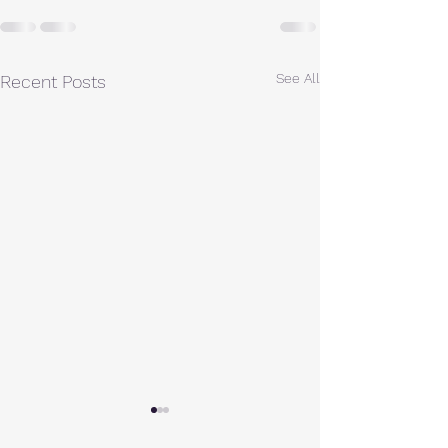
See All
Recent Posts
A棟から
小休止