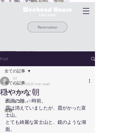
Reservation
Post
全ての記事
ST
全ての記事
Nov 2, 2023
1 min read
穏やかな朝
今すぐ始める
西湖の朝。8時前。
コミュニティ
靄は消えていましたが、霞がかった富
体験
士山。
とても綺麗な富士山と、鏡のような湖
面。