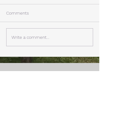
西湖週末の家〈Weekend
年末年始の慌ただ
House〉A棟 晴れた日にはリ
ュールが終了。 
Comments
ビングから富士山を見る事が
掃除と片付けの日
できます。寒い冬は特によく
す。 明日、明後
見れます。 床暖房が効いた
しいとの予報。 西湖
Write a comment...
リビングで、薪ストーブで薪
どまで下がるだそ
を焚きお茶を飲みながらのん
に気をつけなけれ
びり過ごす事ができます。寒
ん。
い冬でも快適です。
Address
Fuji Kawaguchiko-Machi, Minami-Tsurugun,
Yamanashi,
401-0332
Saiko3172 -1(Cabin A~E)
Saiko1174-3(​Cabin F&G)
Management Office
: Weekend House Saiko
1174-3, Saiko, Fuji Kawaguchiko-Machi, Minami-
Tsurugun, Yamanashi,
401-0332