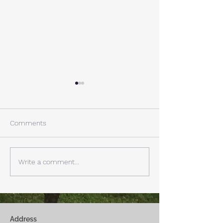
A棟から
小休止
西湖週末の家〈Weekend
年末年始の慌ただ
House〉A棟 晴れた日にはリ
ュールが終了。 
Comments
ビングから富士山を見る事が
掃除と片付けの日
できます。寒い冬は特によく
す。 明日、明後
見れます。 床暖房が効いた
しいとの予報。 西湖
Write a comment...
リビングで、薪ストーブで薪
どまで下がるだそ
を焚きお茶を飲みながらのん
に気をつけなけれ
びり過ごす事ができます。寒
ん。
い冬でも快適です。
Address