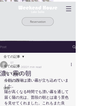
Reservation
Post
全ての記事
ST
全ての記事
Nov 22, 2022
1 min read
濃い霧の朝
今すぐ始める
今朝の西湖は濃い霧が立ち込めていま
コミュニティ
した。
体験
陽が高くなる時間でも漂い霧を通して
届く陽の光は、普段の朝とは違う景色
を見せてくれました。これもまた良