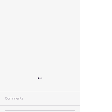
A棟から
小休止
西湖週末の家〈Weekend
年末年始の慌ただ
House〉A棟 晴れた日にはリ
ュールが終了。 
Comments
ビングから富士山を見る事が
掃除と片付けの日
できます。寒い冬は特によく
す。 明日、明後