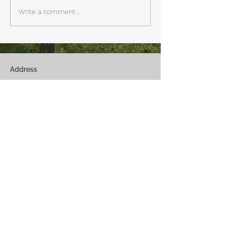
見れます。 床暖房が効いた
しいとの予報。 西湖
Write a comment...
リビングで、薪ストーブで薪
どまで下がるだそ
を焚きお茶を飲みながらのん
に気をつけなけれ
びり過ごす事ができます。寒
ん。
い冬でも快適です。
Address
Fuji Kawaguchiko-Machi, Minami-Tsurugun,
Yamanashi,
401-0332
Saiko3172 -1(Cabin A~E)
Saiko1174-3(​Cabin F&G)
Management Office
: Weekend House Saiko
1174-3, Saiko, Fuji Kawaguchiko-Machi, Minami-
Tsurugun, Yamanashi,
401-0332
Email
weekendhousesaiko@gmail.com