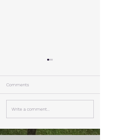
A棟から
小休止
西湖週末の家〈Weekend
年末年始の慌ただ
House〉A棟 晴れた日にはリ
ュールが終了。 
Comments
ビングから富士山を見る事が
掃除と片付けの日
できます。寒い冬は特によく
す。 明日、明後
見れます。 床暖房が効いた
しいとの予報。 西湖
Write a comment...
リビングで、薪ストーブで薪
どまで下がるだそ
を焚きお茶を飲みながらのん
に気をつけなけれ
びり過ごす事ができます。寒
ん。
い冬でも快適です。