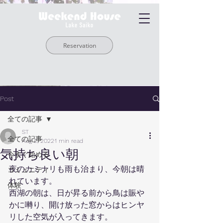
Reservation
Post
全ての記事
ST
全ての記事
Aug 2, 2022
1 min read
気持ち良い朝
今すぐ始める
夜のカミナリも雨も治まり、今朝は晴
コミュニティ
れています。
体験
西湖の朝は、日が昇る前から鳥は賑や
かに囀り、開け放った窓からはヒンヤ
リした空気が入ってきます。