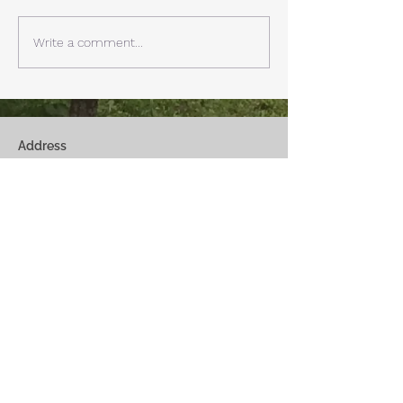
できます。寒い冬は特によく
す。 明日、明後
見れます。 床暖房が効いた
しいとの予報。 西湖
Write a comment...
リビングで、薪ストーブで薪
どまで下がるだそ
を焚きお茶を飲みながらのん
に気をつけなけれ
びり過ごす事ができます。寒
ん。
い冬でも快適です。
Address
Fuji Kawaguchiko-Machi, Minami-Tsurugun,
Yamanashi,
401-0332
Saiko3172 -1(Cabin A~E)
Saiko1174-3(​Cabin F&G)
Management Office
: Weekend House Saiko
1174-3, Saiko, Fuji Kawaguchiko-Machi, Minami-
Tsurugun, Yamanashi,
401-0332
Email
weekendhousesaiko@gmail.com