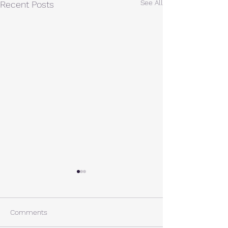
See All
Recent Posts
A棟から
小休止
西湖週末の家〈Weekend
年末年始の慌ただ
House〉A棟 晴れた日にはリ
ュールが終了。 
Comments
ビングから富士山を見る事が
掃除と片付けの日