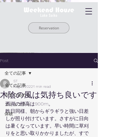
Reservation
Post
全ての記事
ST
全ての記事
Aug 3, 2022
1 min read
木陰の風は気持ち良いです
今すぐ始める
西湖の標高は900m。
コミュニティ
昨日同様、朝からギラギラと強い日差
体験
しが照り付けています。さすがに日向
は暑くなっています。早い時間に草刈
りをと思い取りかかりましたが、すで