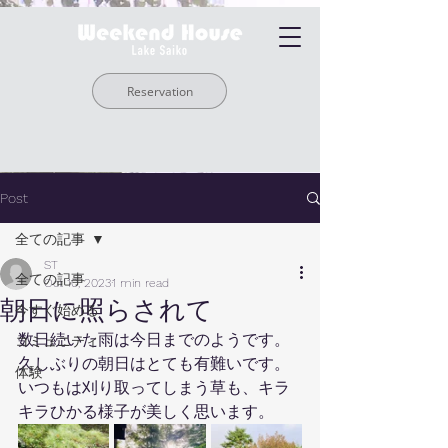
Reservation
Post
全ての記事
ST
全ての記事
Oct 10, 2023
1 min read
朝日に照らされて
今すぐ始める
数日続いた雨は今日までのようです。
コミュニティ
久しぶりの朝日はとても有難いです。
体験
いつもは刈り取ってしまう草も、キラ
キラひかる様子が美しく思います。