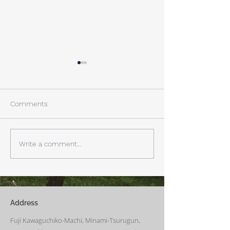
A棟から
小休止
西湖週末の家〈Weekend
年末年始の慌ただ
House〉A棟 晴れた日にはリ
ュールが終了。 
Comments
ビングから富士山を見る事が
掃除と片付けの日
できます。寒い冬は特によく
す。 明日、明後
見れます。 床暖房が効いた
しいとの予報。 西湖
Write a comment...
リビングで、薪ストーブで薪
どまで下がるだそ
を焚きお茶を飲みながらのん
に気をつけなけれ
びり過ごす事ができます。寒
ん。
い冬でも快適です。
Address
Fuji Kawaguchiko-Machi, Minami-Tsurugun,