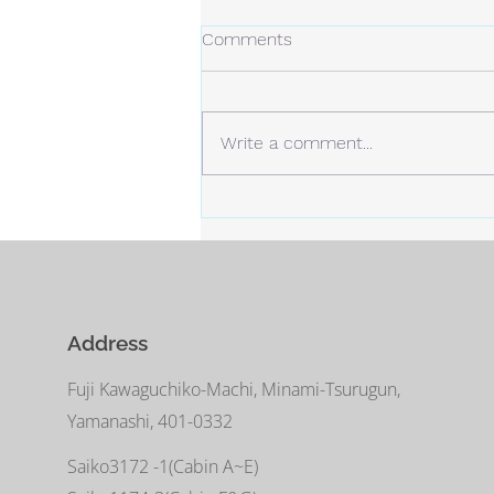
冬の日
Comments
今年の冬は、今のところ雪は少な
め。 しかし、例年より寒い日が
多くなっています。 静かな場
Write a comment...
所。 白い雪と青い空。
Address
Fuji Kawaguchiko-Machi, Minami-Tsurugun,
Yamanashi, 401-0332
Saiko3172 -1(Cabin A~E)