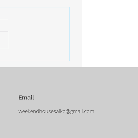
止
年始の慌ただしいスケジュー
終了。 しばらくは掃除と片
の日となります。 明日、明
は寒さ厳しいとの予報。 西
−10°ほどまで下がるだそう。
に気をつけなければなりませ
Email
weekendhousesaiko@gmail.com