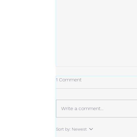
冬の日
1 Comment
今年の冬は、今のところ雪は少な
め。 しかし、例年より寒い日が
多くなっています。 静かな場
Write a comment...
所。 白い雪と青い空。
Sort by:
Newest