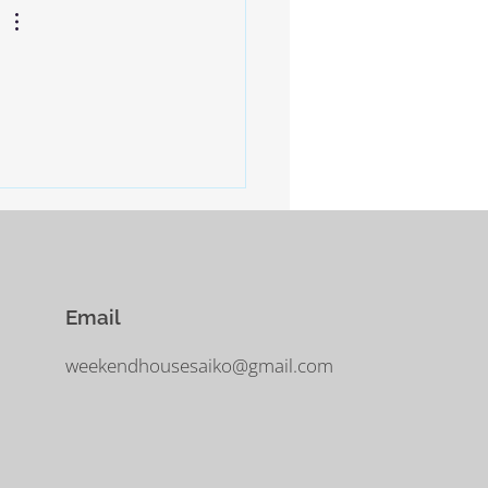
Email
weekendhousesaiko@gmail.com