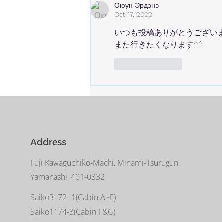
Оюун Эрдэнэ
Oct 17, 2022
いつも投稿ありがとうござい
また行きたくなります^^
Like
Reply
Address
Fuji Kawaguchiko-Machi, Minami-Tsurugun,
Yamanashi, 401-0332
Saiko3172 -1(Cabin A~E)
Saiko1174-3(​Cabin F&G)