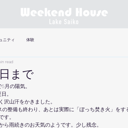
ュニティ
体験
in read
日まで
で5月の陽気。
夏日。
く沢山汗をかきました。
スの整備も終わり、あとは実際に「ぼっち焚き火」をす
です。
から雨続きのお天気のようです。少し残念。