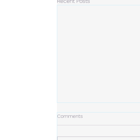
Recent Posts
冬の日
Comments
今年の冬は、今のところ雪は少な
め。 しかし、例年より寒い日が