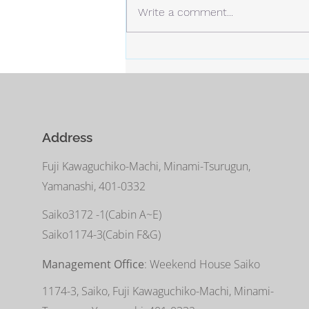
多くなっています。 静かな場
Write a comment...
所。 白い雪と青い空。
Address
Fuji Kawaguchiko-Machi, Minami-Tsurugun,
Yamanashi, 401-0332
Saiko3172 -1(Cabin A~E)
Saiko1174-3(​Cabin F&G)
Management Office
: Weekend House Saiko
1174-3, Saiko, Fuji Kawaguchiko-Machi, Minami-