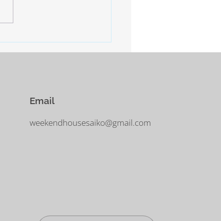
の日となります。 明日、明
は寒さ厳しいとの予報。 西
−10°ほどまで下がるだそう。
に気をつけなければなりませ
Email
weekendhousesaiko@gmail.com