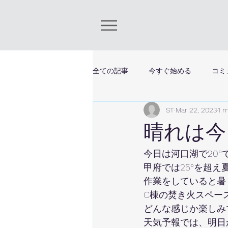
全ての記事
今すぐ始める
コミ
ST
Mar 22, 2023
1 m
晴れは今
今日は河口湖で20°
甲府では25°を超え
作業をしていると暑
C棟の焚き火スペー
どんな感じか楽しみ
天気予報では、明日