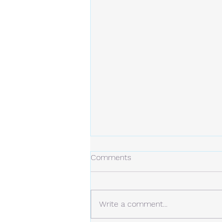
冬の日
Comments
今年の冬は、今のところ雪は少な
め。 しかし、例年より寒い日が
多くなっています。 静かな場
Write a comment...
所。 白い雪と青い空。