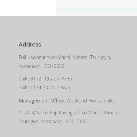
Address
Fuji Kawaguchiko-Machi, Minami-Tsurugun,
Yamanashi, 401-0332
Saiko3172 -1(Cabin A~E)
Saiko1174-3(​Cabin F&G)
Management Office
: Weekend House Saiko
1174-3, Saiko, Fuji Kawaguchiko-Machi, Minami-
Tsurugun, Yamanashi, 401-0332