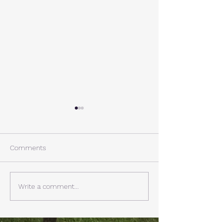
A棟から
小休止
西湖週末の家〈Weekend
年末年始の慌ただ
House〉A棟 晴れた日にはリ
ュールが終了。 
Comments
ビングから富士山を見る事が
掃除と片付けの日
できます。寒い冬は特によく
す。 明日、明後
見れます。 床暖房が効いた
しいとの予報。 西湖
Write a comment...
リビングで、薪ストーブで薪
どまで下がるだそ
を焚きお茶を飲みながらのん
に気をつけなけれ
びり過ごす事ができます。寒
ん。