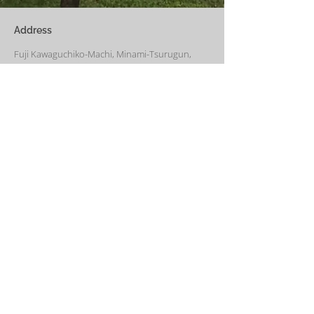
い冬でも快適です。
Address
Fuji Kawaguchiko-Machi, Minami-Tsurugun,
Yamanashi,
401-0332
Saiko3172 -1(Cabin A~E)
Saiko1174-3(​Cabin F&G)
Management Office
: Weekend House Saiko
1174-3, Saiko, Fuji Kawaguchiko-Machi, Minami-
Tsurugun, Yamanashi,
401-0332
Email
weekendhousesaiko@gmail.com