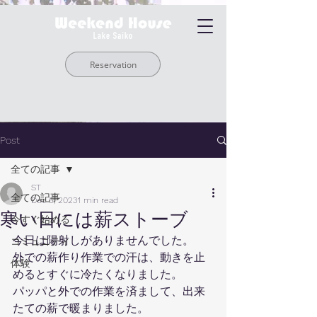
Reservation
Post
全ての記事
ST
全ての記事
Dec 5, 2023
1 min read
寒い日には薪ストーブ
今すぐ始める
今日は陽射しがありませんでした。
コミュニティ
外での薪作り作業での汗は、動きを止
体験
めるとすぐに冷たくなりました。
パッパと外での作業を済まして、出来
たての薪で暖まりました。